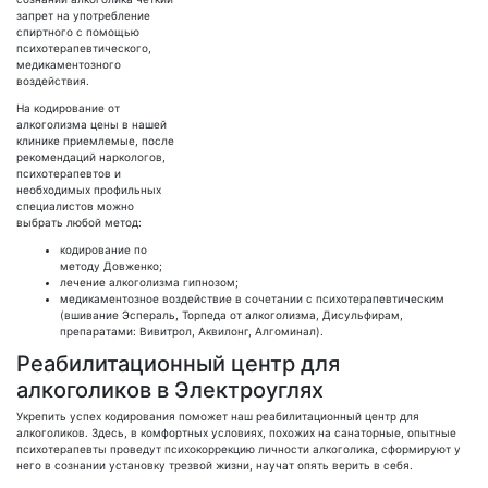
запрет на употребление
спиртного с помощью
психотерапевтического,
медикаментозного
воздействия.
На кодирование от
алкоголизма цены в нашей
клинике приемлемые, после
рекомендаций наркологов,
психотерапевтов и
необходимых профильных
специалистов можно
выбрать любой метод:
кодирование по
методу Довженко;
лечение алкоголизма гипнозом;
медикаментозное воздействие в сочетании с психотерапевтическим
(вшивание Эспераль, Торпеда от алкоголизма, Дисульфирам,
препаратами: Вивитрол, Аквилонг, Алгоминал).
Реабилитационный центр для
алкоголиков в Электроуглях
Укрепить успех кодирования поможет наш реабилитационный центр для
алкоголиков. Здесь, в комфортных условиях, похожих на санаторные, опытные
психотерапевты проведут психокоррекцию личности алкоголика, сформируют у
него в сознании установку трезвой жизни, научат опять верить в себя.