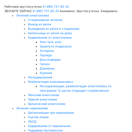
Работаем круглосуточно
8 (495) 721-83-20
ЗВОНИТЕ СЕЙЧАС
8 (495) 721-83-20
Анонимно. Круглосуточно. Ежедневно.
Лечение алкоголизма
Стационарное лечение
Вывод из запоя
Выведение из запоя в стационаре
Капельница от запоя на дому
Кодирование от алкоголизма
Укол (в/в, в/м)
Зашиться (подкожно)
Эспераль
Торпеда
Дисульфирам
Гипноз
Довженко
Курения
Раскодирование
Реабилитации алкозависимых
Ресоциализация, реабилитация алкоголизма по
программе 12 шагов (подходит созависимым)
Женский алкоголизм
Пивной алкоголизм
Хронический алкоголизм
Лечение наркомании
Детоксикация при наркомании
Снятие ломки
УБОД
Кодирование от наркомании
Подшивка Налтрексона