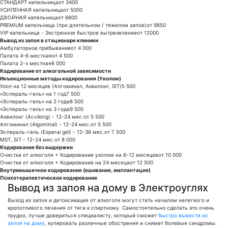
СТАНДАРТ капельница
от 3400
УСИЛЕННАЯ капельница
от 5000
ДВОЙНАЯ капельница
от 6600
PREMIUM капельница (при длительном / тяжелом запое)
от 9850
VIP капельница - Экстренное быстрое вытрезвление
от 12000
Вывод из запоя в стационаре клиники
Амбулаторное пребывание
от 4 000
Палата 4-6 местная
от 4 500
Палата 2-х местная
6 000
Кодирование от алкогольной зависимости
Инъекционные методы кодирования (Уколом)
Укол на 12 месяцев (Алгоминал, Аквилонг, SIT)
5 500
«Эспераль-гель» на 1 год
7 500
«Эспераль-гель» на 2 года
8 500
«Эспераль-гель» на 3 года
9 500
Аквилонг (Acvilong) - 12-24 мес.
от 5 500
Алгоминал (Algominal) - 12-24 мес.
от 5 500
Эспераль-гель (Esperal gel) - 12-36 мес.
от 7 500
MST, SIT - 12-24 мес.
от 8 000
Кодирование без выдержки
Очистка от алкоголя + Кодирование уколом на 6-12 месяцев
от 10 000
Очистка от алкоголя + Кодирование на 24 месяца
от 12 500
Внутримышечное кодирование (вшивание, имплантация)
Психотерапевтическое кодирование
Вывод из запоя на дому в Электроуглях
Выход из запоя и детоксикация от алкоголя могут стать началом нелегкого и
кропотливого лечения от тяги к спиртному. Самостоятельно сделать это очень
трудно, лучше довериться специалисту, который сможет
быстро вывести из
запоя на дому
, купировать различные обострения и снимет болевые синдромы.