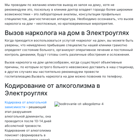
Мы проводим по желанию клиентов вывод из запоя на дому, хотя не
рекомендуем это, поскольку в клинике доктор владеет гораздо более широкими
возможностями – это лабораторные анализы, консультации профильных
специалистов, диагностическая аппаратура. Необходимо осознавать, что вызов
нарколога на дом – неотложные, но кратковременные мероприятия.
Вызов нарколога на дом в Электроуглях
Когда приходится воспользоваться услугой «нарколог на дом», вы можете быть
уверены, что немедленно прибывшие специалисты нашей клиники грамотно
определят состояние больного, организуют оперативное лечение и постоянный
контроль динамики, будут готовы снять различные обострения и осложнения.
Вызов нарколога на дом целесообразен, когда существуют объективные
причины, по которым острого больного невозможно доставить в наш стационар,
в других случаях мы настоятельно рекомендуем провести
госпитализацию.Вызвать нарколога на дом можно позвонив по телефону.
Кодирование от алкоголизма в
Электроуглях
Кодировка от алкогольной
зависимости
– решающий
этап разрушения
алкогольной доминанты, она
проводится после 10-14 дней
абсолютной трезвости.
Кодирование от алкоголизма
поможет сформировать в
сознании алкоголика четкий