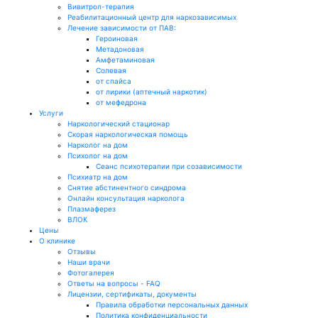
Вивитрол-терапия
Реабилитационный центр для наркозависимых
Лечение зависимости от ПАВ:
Героиновая
Метадоновая
Амфетаминовая
Солевая
от спайса
от лирики (аптечный наркотик)
от мефедрона
Услуги
Наркологический стационар
Скорая наркологическая помощь
Нарколог на дом
Психолог на дом
Сеанс психотерапии при созависимости
Психиатр на дом
Снятие абстинентного синдрома
Онлайн консультация нарколога
Плазмаферез
ВЛОК
Цены
О клинике
Отзывы
Наши врачи
Фотогалерея
Ответы на вопросы - FAQ
Лицензии, сертификаты, документы
Правила обработки персональных данных
Политика конфиденциальности