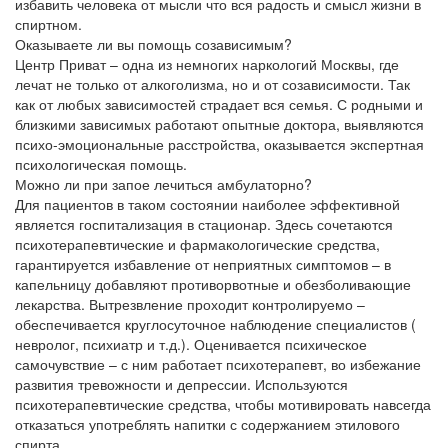
избавить человека от мысли что вся радость и смысл жизни в
спиртном.
Оказываете ли вы помощь созависимым?
Центр Приват – одна из немногих наркологий Москвы, где
лечат не только от алкоголизма, но и от созависимости. Так
как от любых зависимостей страдает вся семья. С родными и
близкими зависимых работают опытные доктора, выявляются
психо-эмоциональные расстройства, оказывается экспертная
психологическая помощь.
Можно ли при запое лечиться амбулаторно?
Для пациентов в таком состоянии наиболее эффективной
является госпитализация в стационар. Здесь сочетаются
психотерапевтические и фармакологические средства,
гарантируется избавление от неприятных симптомов – в
капельницу добавляют противорвотные и обезболивающие
лекарства. Вытрезвление проходит контролируемо –
обеспечивается круглосуточное наблюдение специалистов (
невролог, психиатр и т.д.). Оценивается психическое
самочувствие – с ним работает психотерапевт, во избежание
развития тревожности и депрессии. Используются
психотерапевтические средства, чтобы мотивировать навсегда
отказаться употреблять напитки с содержанием этилового
спирта.