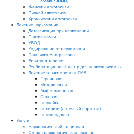
созависимым)
Женский алкоголизм
Пивной алкоголизм
Хронический алкоголизм
Лечение наркомании
Детоксикация при наркомании
Снятие ломки
УБОД
Кодирование от наркомании
Подшивка Налтрексона
Вивитрол-терапия
Реабилитационный центр для наркозависимых
Лечение зависимости от ПАВ:
Героиновая
Метадоновая
Амфетаминовая
Солевая
от спайса
от лирики (аптечный наркотик)
от мефедрона
Услуги
Наркологический стационар
Скорая наркологическая помощь