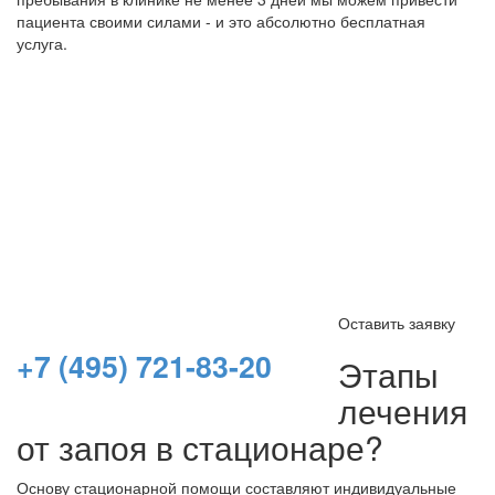
пациента своими силами - и это абсолютно бесплатная
услуга.
Не можете уговорить
лечиться?
Если у вас не осталось аргументов убедить в
необходимости лечения, то вы можете обратиться за
этим к нам - квалифицированным специалистам всегда
проще найти подход. Мы проводим мотивацию и
интервенцию КРУГЛОСУТОЧНО. Производим
транспортировку до клиники.
Оставить заявку
+7 (495) 721-83-20
Этапы
лечения
от запоя в стационаре?
Основу стационарной помощи составляют индивидуальные