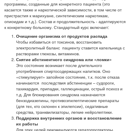
программы, созданные для конкретного пациента (это
касается также и наркотической зависимости, в том числе от
пристрастия к марихуане, синтетическим наркотикам,
опиоидам и т.д.). Состав и продолжительность - адаптируются
к конкретному больному. Стандартный курс включает:
Очищение организма от продуктов распада
Чтобы избавиться от токсинов, восстановить
электролитный баланс пациенту ставится капельница с
растворами глюкозы, витаминов.
Снятие абстинентного синдрома или «ломки»
Это состояние возникает после длительного
употребления спиртосодержащих напитков. Оно
«стимулирует» запойное состояние, т.к. после отказа
начинаются последствия абстиненции – судороги,
тахикардия, припадки, галлюцинации, острый психоз и
т.д. Для блокирования синдрома назначаются
бензодиазепины, противоэпилептические препараты
(для тех, кто склонен к эпилепсии), седативные
средства, транквилизаторы, легкие нейролептики.
Поддержка внутренних органов и восстановление
их работы
Для этих целей рекомендуются гепатопротекторы,