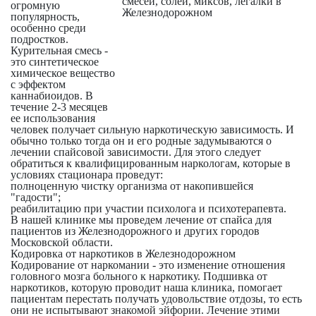
огромную
популярность,
особенно среди
подростков.
Курительная смесь -
это синтетическое
химическое вещество
с эффектом
каннабиоидов. В
течение 2-3 месяцев
ее использования
человек получает сильную наркотическую зависимость. И
обычно только тогда он и его родные задумываются о
лечении спайсовой зависимости. Для этого следует
обратиться к квалифицированным наркологам, которые в
условиях стационара проведут:
полноценную чистку организма от накопившейся
"гадости";
реабилитацию при участии психолога и психотерапевта.
В нашей клинике мы проведем лечение от спайса для
пациентов из Железнодорожного и других городов
Московской области.
Кодировка от наркотиков в Железнодорожном
Кодирование от наркомании - это изменение отношения
головного мозга больного к наркотику. Подшивка от
наркотиков, которую проводит наша клиника, помогает
пациентам перестать получать удовольствие отдозы, то есть
они не испытывают знакомой эйфории. Лечение этими