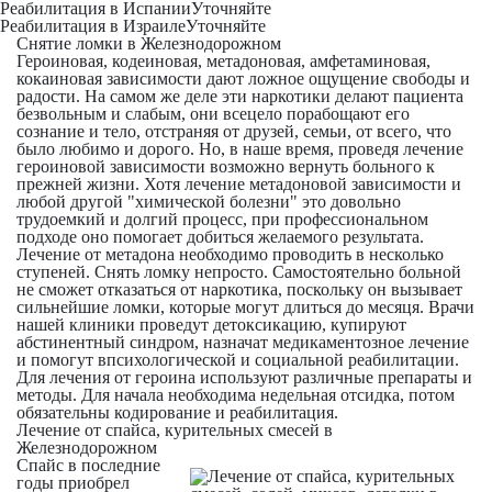
Реабилитация в Испании
Уточняйте
Реабилитация в Израиле
Уточняйте
Снятие ломки в Железнодорожном
Героиновая, кодеиновая, метадоновая, амфетаминовая,
кокаиновая зависимости дают ложное ощущение свободы и
радости. На самом же деле эти наркотики делают пациента
безвольным и слабым, они всецело порабощают его
сознание и тело, отстраняя от друзей, семьи, от всего, что
было любимо и дорого. Но, в наше время, проведя лечение
героиновой зависимости возможно вернуть больного к
прежней жизни. Хотя лечение метадоновой зависимости и
любой другой "химической болезни" это довольно
трудоемкий и долгий процесс, при профессиональном
подходе оно помогает добиться желаемого результата.
Лечение от метадона необходимо проводить в несколько
ступеней. Снять ломку непросто. Самостоятельно больной
не сможет отказаться от наркотика, поскольку он вызывает
сильнейшие ломки, которые могут длиться до месяця. Врачи
нашей клиники проведут детоксикацию, купируют
абстинентный синдром, назначат медикаментозное лечение
и помогут впсихологической и социальной реабилитации.
Для лечения от героина используют различные препараты и
методы. Для начала необходима недельная отсидка, потом
обязательны кодирование и реабилитация.
Лечение от спайса, курительных смесей в
Железнодорожном
Спайс в последние
годы приобрел