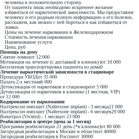
человека в положительную сторону.
От пациента лишь необходимо искреннее желание
избавиться от наркотической зависимости. Мы предоставим
человеку и его родным полную информацию о его болезни,
расскажем, как можно с ней бороться и как избавиться от
ломки.
Цены на лечение наркомании в Железнодорожном
Стоимость лечения наркомании
Наименование услуги
Цена, руб
Помощь на дому
Снятие ломки
от 12 000
Мотивация на лечение (с доставкой в клинику)
от 10 000
Бесплатная транспортировка пациента из дома
0
Лечение наркотической зависимости в стационаре
Процедура УБОД
от 35 000
Палата 2-х местная
6 000
Детоксикация от наркотиков в стационаре
от 5 000
Детоксикация от наркотиков в клинике (1 местная, VIP)
от 12 000
Кодирование от наркомании
Налтрексон имплант (Naltrexone implant) - 3 месяца
21 000
Налтрексон имплант (Naltrexone implant) - 6 месяцев
29 000
Вивитрол (Vivitrol) - 1 месяц
от 23 000
Реабилитация в центре (цена за 1 месяц)
Программа реабилитации 21 день (*в клинике)
от 80 000
Загородная реабилитация в Москве и области
от 40000
Загородная реабилитация в России
от 30000