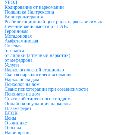
УБОД
Кодирование от наркомании
Подшивка Налтрексона
Вивитрол-терапия
Реабилитационный центр для наркозависимых
Лечение зависимости от ПАВ:
Героиновая
Метадоновая
Амфетаминовая
Солевая
от спайса
от лирики (аптечный наркотик)
от мефедрона
Услуги
Наркологический стационар
Скорая наркологическая помощь
Нарколог на дом
Психолог на дом
Сеанс психотерапии при созависимости
Психиатр на дом
Снятие абстинентного синдрома
Онлайн консультация нарколога
Плазмаферез
ВЛОК
Цены
О клинике
Отзывы
Наши врачи