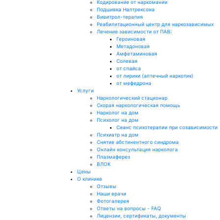
Кодирование от наркомании
Подшивка Налтрексона
Вивитрол-терапия
Реабилитационный центр для наркозависимых
Лечение зависимости от ПАВ:
Героиновая
Метадоновая
Амфетаминовая
Солевая
от спайса
от лирики (аптечный наркотик)
от мефедрона
Услуги
Наркологический стационар
Скорая наркологическая помощь
Нарколог на дом
Психолог на дом
Сеанс психотерапии при созависимости
Психиатр на дом
Снятие абстинентного синдрома
Онлайн консультация нарколога
Плазмаферез
ВЛОК
Цены
О клинике
Отзывы
Наши врачи
Фотогалерея
Ответы на вопросы - FAQ
Лицензии, сертификаты, документы