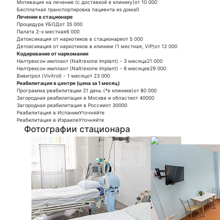
Мотивация на лечение (с доставкой в клинику)
от 10 000
Бесплатная транспортировка пациента из дома
0
Лечение в стационаре
Процедура УБОД
от 35 000
Палата 2-х местная
6 000
Детоксикация от наркотиков в стационаре
от 5 000
Детоксикация от наркотиков в клинике (1 местная, VIP)
от 12 000
Кодирование от наркомании
Налтрексон имплант (Naltrexone implant) - 3 месяца
21 000
Налтрексон имплант (Naltrexone implant) - 6 месяцев
29 000
Вивитрол (Vivitrol) - 1 месяц
от 23 000
Реабилитация в центре (цена за 1 месяц)
Программа реабилитации 21 день (*в клинике)
от 80 000
Загородная реабилитация в Москве и области
от 40000
Загородная реабилитация в России
от 30000
Реабилитация в Испании
Уточняйте
Реабилитация в Израиле
Уточняйте
Фотографии стационара