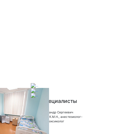
Наши специалисты
Ливанов Александр Сергеевич
Главный врач, К.М.Н., анестезиолог-
рениматолог, токсиколог
Стаж: 42 года