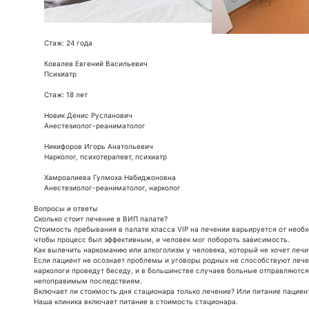
Стаж: 24 года
Ковалев Евгений Васильевич
Психиатр
Стаж: 18 лет
Новик Денис Русланович
Анестезиолог-реаниматолог
Никифоров Игорь Анатольевич
Нарколог, психотерапевт, психиатр
Хамроалиева Гулмоха Набиджоновна
Анестезиолог-реаниматолог, нарколог
Вопросы и ответы
Сколько стоит лечение в ВИП палате?
Стоимость пребывания в палате класса VIP на лечении варьируется от необ
чтобы процесс был эффективным, и человек мог побороть зависимость.
Как вылечить наркоманию или алкоголизм у человека, который не хочет лечи
Если пациент не осознает проблемы и уговоры родных не способствуют леч
наркологи проведут беседу, и в большинстве случаев больные отправляются 
непоправимым последствиям.
Включает ли стоимость дня стационара только лечение? Или питание пациен
Наша клиника включает питание в стоимость стационара.