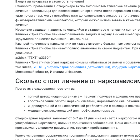
Входят ли лекарства в стоимость лечения?
Стоимость пребывания в стационаре включают симптоматическое лечение (сн
лечение – капельницы для восстановления организма после поражения ток
удар по органам, могут потребоваться дополнительные лекарства (оплачив
физиотерапевтическим комплексом, который можно использовать в качеств
лечения.
Насколько защищен пациент, находящийся в стационаре от внешних контакт
Клиника «Приват» обеспечивает пациентам защиту и охрану высочайшего ур
«друзьями» по несчастью извне – исключены.
Как пройти лечение в наркологии и не «засветиться» с больничным листом н
Клиника «Приват» обеспечивает полную анонимность своим пациентам. При 
диагнозом.
a:2:{s:4:"TEXT";s:3350:"
Клиника «Приват» помогает наркозависимым избавиться от ломки и соматич
том числе,
УБОД (ультрабыстрая опиоидная детоксикация)
,
кодируем нарко
Московской области, Испании и Израиле.
Сколько стоит лечение от наркозависи
Программа оздоровления состоит из:
полной детоксикации организма – пациент получает медицинские пр
восстановления работы нервной системы, нормального сна, лечения 
индивидуальной и психологической реабилитации с помощью опытных
медицинских рекомендаций для профилактики срывов.
Стационарная терапия занимает от 5-7 до 21 дня и назначается наркологом 
употребления наркотиков, наличия хронических заболеваний. Цена лечения 
программы, условиями размещения, сроками пребывания и т.д.
Кроме устранения соматических проявлений наркомании пациенту нужно изб
Цены на лечение в платной наркологии в Москве также рассчитываются отде