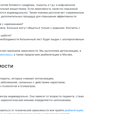
ятие болевого синдрома, тошноты и т.д.) и инфузионное
сичными веществами. Если зависимость нанесла серьезный
аются индивидуально). Также клиника располагает современным
е дополнительных процедур для повышения эффективности
ов с наркоманами?
овня. Больные могут общаться только с родными. Контакты с
а работе?
необходимости больничный лист будет выдан с альтернативным
еских признаков зависимости. Мы выполняем детоксикацию, в
зависимых
, а также предлагаем реабилитацию в Москве,
мости
епараты, которые снимают интоксикацию;
заболеваний, связанных с действием наркотиков;
 психологов и психиатров;
центра индивидуально. Она зависит от возраста пациента, стажа
в наркологической клинике определяется наполнением
авиться от психической зависимости или пройти
реабилитацию
.
льно для конкретного пациента и зависят от условий