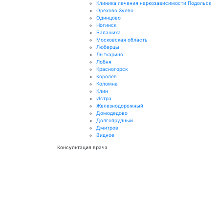
Клиника лечения наркозависимости Подольск
Орехово Зуево
Одинцово
Ногинск
Балашиха
Московская область
Люберцы
Лыткарино
Лобня
Красногорск
Королев
Коломна
Клин
Истра
Железнодорожный
Домодедово
Долгопрудный
Дмитров
Видное
Консультация врача