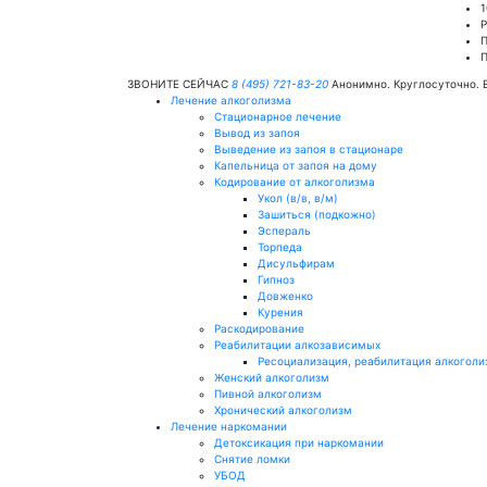
1
Р
П
ЗВОНИТЕ СЕЙЧАС
8 (495) 721-83-20
Анонимно. Круглосуточно. 
Лечение алкоголизма
Стационарное лечение
Вывод из запоя
Выведение из запоя в стационаре
Капельница от запоя на дому
Кодирование от алкоголизма
Укол (в/в, в/м)
Зашиться (подкожно)
Эспераль
Торпеда
Дисульфирам
Гипноз
Довженко
Курения
Раскодирование
Реабилитации алкозависимых
Ресоциализация, реабилитация алкоголи
Женский алкоголизм
Пивной алкоголизм
Хронический алкоголизм
Лечение наркомании
Детоксикация при наркомании
Снятие ломки
УБОД