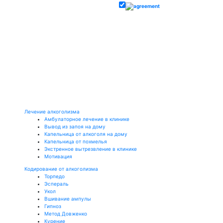
Лечение алкоголизма
Амбулаторное лечение в клинике
Вывод из запоя на дому
Капельница от алкоголя на дому
Капельница от похмелья
Экстренное вытрезвление в клинике
Мотивация
Кодирование от алкоголизма
Торпедо
Эспераль
Укол
Вшивание ампулы
Гипноз
Метод Довженко
Курение