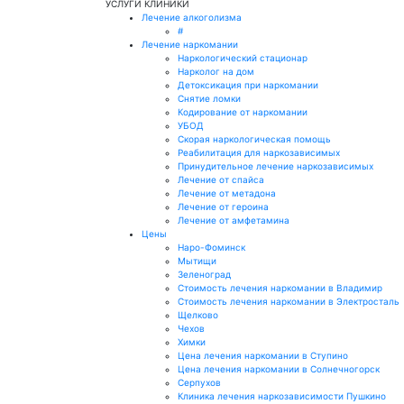
УСЛУГИ КЛИНИКИ
Лечение алкоголизма
#
Лечение наркомании
Наркологический стационар
Нарколог на дом
Детоксикация при наркомании
Снятие ломки
Кодирование от наркомании
УБОД
Скорая наркологическая помощь
Реабилитация для наркозависимых
Принудительное лечение наркозависимых
Лечение от спайса
Лечение от метадона
Лечение от героина
Лечение от амфетамина
Цены
Наро-Фоминск
Мытищи
Зеленоград
Стоимость лечения наркомании в Владимир
Стоимость лечения наркомании в Электросталь
Щелково
Чехов
Химки
Цена лечения наркомании в Ступино
Цена лечения наркомании в Солнечногорск
Серпухов
Клиника лечения наркозависимости Пушкино