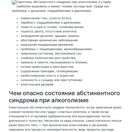
покраснение глаз, сухость во рту;
перебои с сердцебиением и давлением;
тяжесть и шум в голове, головокружения;
тошнота, рвота, отсутствие аппетита;
затруднения дыхания, одышка, кашель;
обострение хронических заболеваний;
нарушение координации движений;
проблемы с пищеварением, кровообращением;
тревожное состояние, беспокойный сон;
тяжёлые психические расстройства;
провалы в памяти, неузнаваемость близких;
потеря ориентации в пространстве;
судорожные припадки, галлюцинации;
необоснованная злость и агрессия;
склонность к суициду или преступлению;
алкогольный делирий.
Чем опасно состояние абстинентного
синдрома при алкоголизме
Алкогольный абстинентный синдром проявляется, когда зависимый резко
снижает количество или градус спиртных напитков, а также когда
отказывается от выпивки (добровольном или вынужденном) после
длительного пьянства. Несмотря на вред этанола, самостоятельно нельзя
резко бросать пить — при хроническом алкоголизме в организме
нарушены все процессы жизнедеятельности, ведь продукты распада