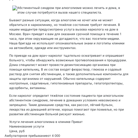
Бывают разные ситуации, когда алкоголик не хочет или не может
обратиться в наркоклинику, но тяжёлое состояние требует лечения. В
нашем медцентре предусмотрена услуга вызова нарколога на дом в
Москве. Врач приедет к вам для оказания срочной помощи в течение 1
часа, при этом окружающие не догадаются, что вас посетили медики.
Наша бригада не использует опознавательные знаки и логотипы клиники
на автомобиле, одежде или инструментах.
По приезде на дом врач-нарколог тщательно осматривает и опрашивает
больного, чтобы обнаружить возможные противопоказания к процедурам.
Дома специалист может провести дезинтоксикацию организма при
помощи капельниц. В их состав входят физраствор, глюкоза и содовый
раствор для снятия абстиненции, а также дополнительные компоненты для
защиты организма от нарушений. Обычно капельница содержит
ноотропные, седативные, гипотензивные препараты, гепатопротекторы,
адсорбенты, витамины.
Если нарколог определит тяжёлое состояние пациента при алкогольном
абстинентном синдроме, лечение в домашних условиях невозможно и
запрещено. Такие домашние средства, как рассол, лёгкий бульон,
лекарства из домашней аптечки, хорошо помогают при похмелье, но при
развитии абстиненции больной рискует жизнью.
Услуги лечения алкоголизма в клинике Приват
Наименование услуги
Цена, руб
Амбулаторное пребывание
от 4 000