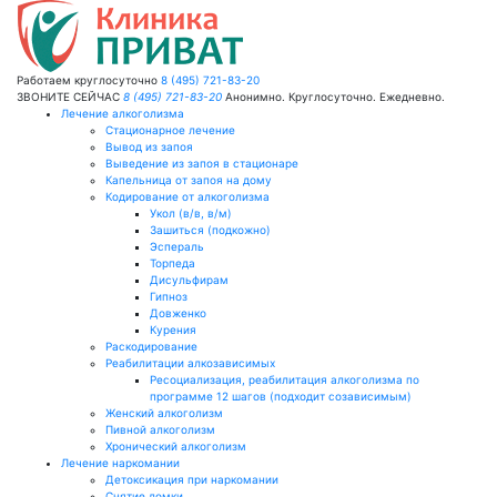
Работаем круглосуточно
8 (495) 721-83-20
ЗВОНИТЕ СЕЙЧАС
8 (495) 721-83-20
Анонимно. Круглосуточно. Ежедневно.
Лечение алкоголизма
Стационарное лечение
Вывод из запоя
Выведение из запоя в стационаре
Капельница от запоя на дому
Кодирование от алкоголизма
Укол (в/в, в/м)
Зашиться (подкожно)
Эспераль
Торпеда
Дисульфирам
Гипноз
Довженко
Курения
Раскодирование
Реабилитации алкозависимых
Ресоциализация, реабилитация алкоголизма по
программе 12 шагов (подходит созависимым)
Женский алкоголизм
Пивной алкоголизм
Хронический алкоголизм
Лечение наркомании
Детоксикация при наркомании
Снятие ломки