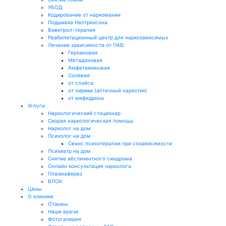
УБОД
Кодирование от наркомании
Подшивка Налтрексона
Вивитрол-терапия
Реабилитационный центр для наркозависимых
Лечение зависимости от ПАВ:
Героиновая
Метадоновая
Амфетаминовая
Солевая
от спайса
от лирики (аптечный наркотик)
от мефедрона
Услуги
Наркологический стационар
Скорая наркологическая помощь
Нарколог на дом
Психолог на дом
Сеанс психотерапии при созависимости
Психиатр на дом
Снятие абстинентного синдрома
Онлайн консультация нарколога
Плазмаферез
ВЛОК
Цены
О клинике
Отзывы
Наши врачи
Фотогалерея