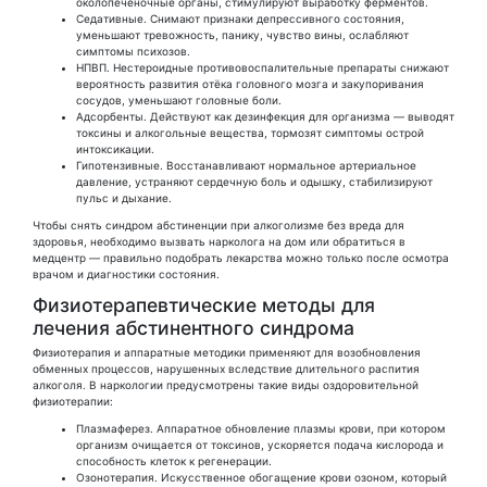
околопечёночные органы, стимулируют выработку ферментов.
Седативные. Снимают признаки депрессивного состояния,
уменьшают тревожность, панику, чувство вины, ослабляют
симптомы психозов.
НПВП. Нестероидные противовоспалительные препараты снижают
вероятность развития отёка головного мозга и закупоривания
сосудов, уменьшают головные боли.
Адсорбенты. Действуют как дезинфекция для организма — выводят
токсины и алкогольные вещества, тормозят симптомы острой
интоксикации.
Гипотензивные. Восстанавливают нормальное артериальное
давление, устраняют сердечную боль и одышку, стабилизируют
пульс и дыхание.
Чтобы снять синдром абстиненции при алкоголизме без вреда для
здоровья, необходимо вызвать нарколога на дом или обратиться в
медцентр — правильно подобрать лекарства можно только после осмотра
врачом и диагностики состояния.
Физиотерапевтические методы для
лечения абстинентного синдрома
Физиотерапия и аппаратные методики применяют для возобновления
обменных процессов, нарушенных вследствие длительного распития
алкоголя. В наркологии предусмотрены такие виды оздоровительной
физиотерапии:
Плазмаферез. Аппаратное обновление плазмы крови, при котором
организм очищается от токсинов, ускоряется подача кислорода и
способность клеток к регенерации.
Озонотерапия. Искусственное обогащение крови озоном, который