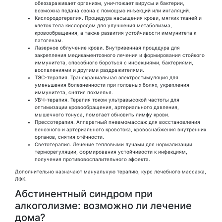
обеззараживает организм, уничтожает вирусы и бактерии,
возможна подача озона с помощью инъекций или ингаляций.
Кислородотерапия. Процедура насыщения крови, мягких тканей и
клеток тела кислородом для улучшения метаболизма,
кровообращения, а также развития устойчивости иммунитета к
патогенам.
Лазерное облучение крови. Внутривенная процедура для
закрепления медикаментозного лечения и формирования стойкого
иммунитета, способного бороться с инфекциями, бактериями,
воспалениями и другими раздражителями.
ТЭС-терапия. Транскраниальная электростимуляция для
уменьшения болезненности при головных болях, укрепления
иммунитета, снятия похмелья.
УВЧ-терапия. Терапия током ультравысокой частоты для
оптимизации кровообращения, артериального давления,
мышечного тонуса, помогает обновить лимфу крови.
Прессотерапия. Аппаратный пневмомассаж для восстановления
венозного и артериального кровотока, кровоснабжения внутренних
органов, снятия отёчности.
Светотерапия. Лечение тепловыми лучами для нормализации
терморегуляции, формирования устойчивости к инфекциям,
получения противовоспалительного эффекта.
Дополнительно назначают мануальную терапию, курс лечебного массажа,
ЛФК.
Абстинентный синдром при
алкоголизме: возможно ли лечение
дома?