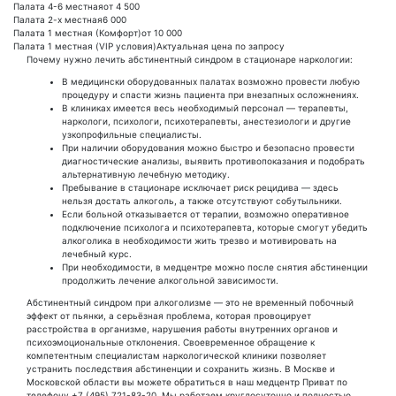
Палата 4-6 местная
от 4 500
Палата 2-х местная
6 000
Палата 1 местная (Комфорт)
от 10 000
Палата 1 местная (VIP условия)
Актуальная цена по запросу
Почему нужно лечить абстинентный синдром в стационаре наркологии:
В медицински оборудованных палатах возможно провести любую
процедуру и спасти жизнь пациента при внезапных осложнениях.
В клиниках имеется весь необходимый персонал — терапевты,
наркологи, психологи, психотерапевты, анестезиологи и другие
узкопрофильные специалисты.
При наличии оборудования можно быстро и безопасно провести
диагностические анализы, выявить противопоказания и подобрать
альтернативную лечебную методику.
Пребывание в стационаре исключает риск рецидива — здесь
нельзя достать алкоголь, а также отсутствуют собутыльники.
Если больной отказывается от терапии, возможно оперативное
подключение психолога и психотерапевта, которые смогут убедить
алкоголика в необходимости жить трезво и мотивировать на
лечебный курс.
При необходимости, в медцентре можно после снятия абстиненции
продолжить лечение алкогольной зависимости.
Абстинентный синдром при алкоголизме — это не временный побочный
эффект от пьянки, а серьёзная проблема, которая провоцирует
расстройства в организме, нарушения работы внутренних органов и
психоэмоциональные отклонения. Своевременное обращение к
компетентным специалистам наркологической клиники позволяет
устранить последствия абстиненции и сохранить жизнь. В Москве и
Московской области вы можете обратиться в наш медцентр Приват по
телефону +7 (495) 721-83-20. Мы работаем круглосуточно и полностью