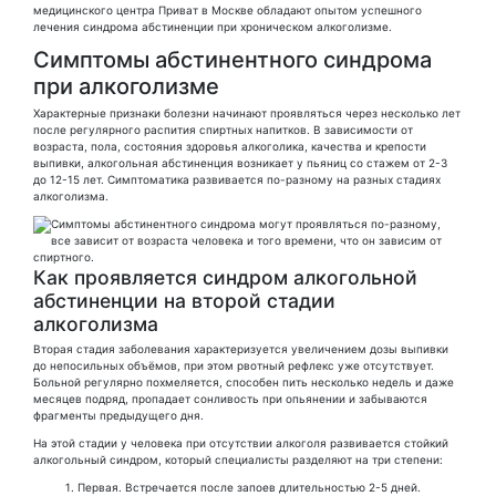
медицинского центра Приват в Москве обладают опытом успешного
лечения синдрома абстиненции при хроническом алкоголизме.
Симптомы абстинентного синдрома
при алкоголизме
Характерные признаки болезни начинают проявляться через несколько лет
после регулярного распития спиртных напитков. В зависимости от
возраста, пола, состояния здоровья алкоголика, качества и крепости
выпивки, алкогольная абстиненция возникает у пьяниц со стажем от 2-3
до 12-15 лет. Симптоматика развивается по-разному на разных стадиях
алкоголизма.
Как проявляется синдром алкогольной
абстиненции на второй стадии
алкоголизма
Вторая стадия заболевания характеризуется увеличением дозы выпивки
до непосильных объёмов, при этом рвотный рефлекс уже отсутствует.
Больной регулярно похмеляется, способен пить несколько недель и даже
месяцев подряд, пропадает сонливость при опьянении и забываются
фрагменты предыдущего дня.
На этой стадии у человека при отсутствии алкоголя развивается стойкий
алкогольный синдром, который специалисты разделяют на три степени:
Первая. Встречается после запоев длительностью 2-5 дней.