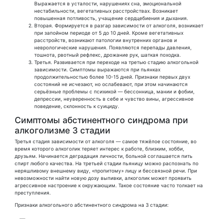
Выражается в усталости, нарушениях сна, эмоциональной
нестабильности, вегетативных расстройствах. Возникает
повышенная потливость, учащение сердцебиения и дыхания.
Вторая. Формируется в разгар зависимости от алкоголя, возникает
при запойном периоде от 5 до 10 дней. Кроме вегетативных
расстройств, возникают патологии внутренних органов и
неврологические нарушения. Появляются перепады давления,
тошнота, рвотный рефлекс, дрожание рук, шаткая походка.
Третья. Развивается при переходе на третью стадию алкогольной
зависимости. Симптомы выражаются при пьянках
продолжительностью более 10-15 дней. Признаки первых двух
состояний не исчезают, но ослабевают, при этом начинаются
серьёзные проблемы с психикой — бессонница, мании и фобии,
депрессии, неуверенность в себе и чувство вины, агрессивное
поведение, склонность к суициду.
Симптомы абстинентного синдрома при
алкоголизме 3 стадии
Третья стадия зависимости от алкоголя — самое тяжёлое состояние, во
время которого алкоголик теряет интерес к работе, близким, хобби,
друзьям. Начинается деградация личности, больной соглашается пить
спирт любого качества. На третьей стадии пьяницу можно распознать по
неряшливому внешнему виду, «пропитому» лицу и бессвязной речи. При
невозможности найти новую дозу выпивки, алкоголик может проявить
агрессивное настроение к окружающим. Такое состояние часто толкает на
преступления.
Признаки алкогольного абстинентного синдрома на 3 стадии: