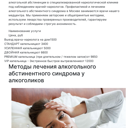
алкогольной абстиненции в специализированной наркологической клинике
под наблюдением врачей-наркологов. Профилактикой и лечением
алкогольного абстинентного синдрома в Москве занимаются врачи нашего
медцентра. Мы применяем авторские и общепринятые методики,
используем лекарства проверенных производителей, гарантируем
результат и соблюдаем строгую анонимность.
Наименование услуги
Цена, руб
Выезд врача-нарколога на дом
1500
СТАНДАРТ капельница
от 3400
УСИЛЕННАЯ капельница
от 5000
ДВОЙНАЯ капельница
от 6600
PREMIUM капельница (при длительном / тяжелом запое)
от 9850
VIP капельница - Экстренное быстрое вытрезвление
от 12000
Методы лечения алкогольного
абстинентного синдрома у
алкоголиков