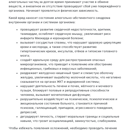
алкогольных частиц за долгое время принимают участие в обмене
веществ, и внезапное их отсутствие провоцирует сбой уже повреждённого
организма. Начинает проявляться физическая зависимость.
Какой вред наносит состояние алкогольно-абстинентного синдрома
внутренним органам и системам организма:
провоцирует развитие сердечной недостаточности, аритмии,
тахикардии, ослабляет сердечную мышцу, увеличивает риск
инфаркта Миокарда и коронарной болезни;
вызывает сосудистые спазмы, что нарушает здоровую циркуляцию
крови и кислорода, а также способствует развитию
гипертонических кризов, инсультов, отёков и гипоксии головного
мозга;
создаёт идеальную среду для распространения опасных
микроорганизмов, что приводит к появлению или обострению
инфекционных, грибковых и вирусных заболеваний;
раздражает желудочно-кишечный тракт и слизистую оболочку
желудка, увеличивает выработку молочной кислоты, что негативно
сказывается на органах ЖКТ и эндокринной системы;
нарушает деятельность печени и почек, жёлчного и мочевого
пузыря, блокирует половые и репродуктивные способности
человека, вызывает мочеполовые дисфункции;
разрушительно воздействует на психическое, психологическое и
эмоциональное состояние больного, становится причиной
психозов, галлюцинаций, припадков, агрессивного поведения,
депрессий;
деградирует личность, стирает моральные границы и социальные
навыки, что грозит асоциализацией, замкнутостью, слабоумием.
Чтобы избежать появления осложнений, необходимо проводить лечение